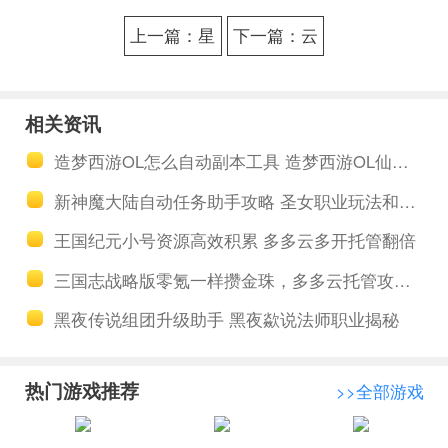
上一篇：星
下一篇：云
空之战自动
端梦幻之星
任务助手软
伊多拉传说
相关资讯
件 星空之战
助手24小时
造梦西游OL怎么自动副本工具 造梦西游OL仙气打开使用的正确姿势
军团领地篇
梦幻之星伊
新神魔大陆自动任务助手攻略 圣女职业玩法和技能分析
多拉传说职
王国纪元小号资源高效积累 多多云多开托管翻倍
业大全
三国志战略版零氪一样攒金珠，多多云托管攻略带你反内卷
黑夜传说组团升级助手 黑夜歘说法师职业揭秘
热门游戏推荐
>>全部游戏