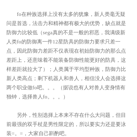
fo
在种族选择上没有太多的犹豫，新人类毫无疑
问是首选，法击力和精神都有极大的优势，缺点就是
防御力比较低（sega真的不是一般的邪恶，我满级新
人类fo的防御离一件12星防具的防御力要求只差一
点，因此防御力差距不仅表现在初始防御力的那么点
差距上，还意味着不能装备防御性能更好的防具，这
样差距就拉大了）；人类属于平均型种族，防御力比
新人类高点；剩下机器人和兽人，相信没人会选择这
两个职业做fo吧。。。（据说也有人对兽人变身情有
独钟，选择兽人fo。。。）
另外，性别选择上本来不存在什么大问题，但目
前最强的双手杖是男性限定的，所以要实力还是要泳
装=。=，大家自己斟酌吧。