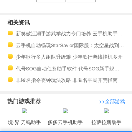
境RO守护永
造与魔法手
恒的爱 多多
游多开挂机
相关资讯
云托管任务
创造与魔法
新笑傲江湖手游武学战力专门培养 云手机助手挂机玩游戏省心
日常养成强
挂机受到用
云手机自动畅玩StarSavior国际服：太空星战到底值不值得入坑
化
户的认可和
少年歌行多人组队升级难 少年歌行离线挂机多开
喜欢
代号SOG自动任务助手软件 代号SOG新手舰船上阵攻略
非匿名指令丧钟玩法攻略 非匿名平民开荒指南
热门游戏推荐
>>全部游戏
境·界 刀鸣助手
多多云手机助手
拉萨拉斯助手