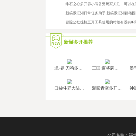
2026/5/18
绯石之心多开养小号备受玩家关注，可以在
2021/7/9
新笑傲江湖日常任务助手 新笑傲江湖群雄
2023/11/6
冒险公社挂机五开工具使用的时候有没有IP
新游多开推荐
境·界 刀鸣多开挂机
三国:百将牌多开挂机
口袋斗罗大陆多开挂机
溯回青空多开挂机
公司名称：福