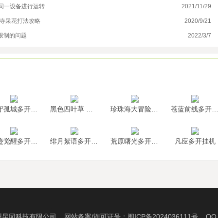
同一设备进行运转
2021/11/29
好
围寺采花打法攻略
2020/9/21
万
限制的问题
2022/3/7
战
墨守孤城多开挂机
黑色四叶草 魔法帝之道多开挂机
珍珠海大冒险多开挂机
苍蓝前线多开挂
神迹觉醒多开挂机
绯月絮语多开挂机
荒原曙光多开挂机
凡应多开挂机
州昆冈科技有限公司 网站备案/许可证号：
闽ICP备2024036111号
QQ：2