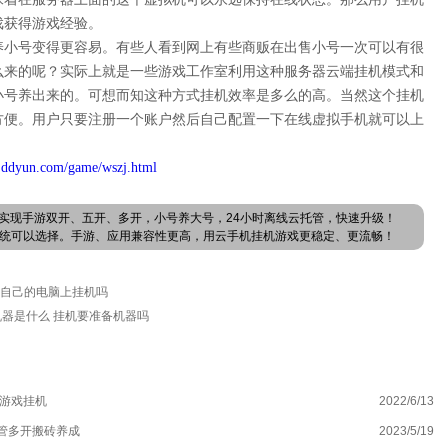
戏获得游戏经验。
养小号变得更容易。有些人看到网上有些商贩在出售小号一次可以有很
么来的呢？实际上就是一些游戏工作室利用这种服务器云端挂机模式和
小号养出来的。可想而知这种方式挂机效率是多么的高。当然这个挂机
方便。用户只要注册一个账户然后自己配置一下在线虚拟手机就可以上
.ddyun.com/game/wszj.html
实现手游双开、五开、多开，小号养大号，24小时离线云托管，快速升级！
卓系统可以选择。手游、应用兼容性更高，用云手机挂机游戏更稳定、更流畅！
在自己的电脑上挂机吗
器是什么 挂机要准备机器吗
合游戏挂机
2022/6/13
Y
管多开搬砖养成
2023/5/19
多