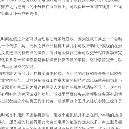
了账户之后把自己的小号挂在服务器上。可以保证一直都在线并且中途
得经验让小号成长更快。
长时间在线之外还可以自动帮助玩家玩游戏。因为这款工具是一个自动
是一个代练工具。无神之界双开挂机工具几乎可以帮助用户实现的在游
是反复进行的有规律的操作。所以这些操作完全可以交给程序自动来完
强化装备等一些操作都是很枯燥要反复去做的事情。这种事情完全可以
备自动玩游戏的功能。
戏的功能之后可以让挂机变得更轻松。养小号的时候如果是账号比较多
定非常的辛苦。以前好多游戏工作室大量的招聘游戏代练就是因为养小
之界双开挂机工具之后这种需要人为操作的现象就消失不见了。这个挂
还有很好的这种玩游戏的功能。游戏里面做任务或者领取任务还有刷地
能全部都由这个挂机工具来代劳。所以用这个工具来挂机实际上操作是
的时候是利用到了虚拟机原理。但这个虚拟机并不是在用户本地的虚拟
拟机。服务器的配置肯定要比自己电脑的配置要强大很多。而且服务器
味着在服务器上面的这个虚拟机可以永远保持在线状态。那么用户挂机