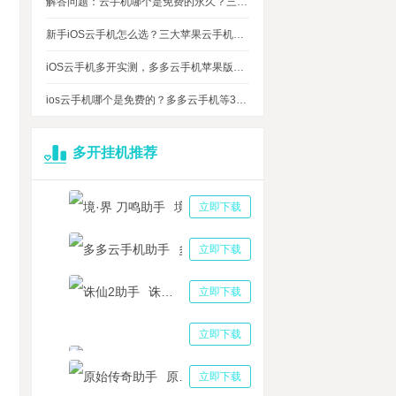
解答问题：云手机哪个是免费的永久？三大免费永久正版云手机对比
新手iOS云手机怎么选？三大苹果云手机知名品牌性能对比测评
iOS云手机多开实测，多多云手机苹果版最多可同时运行多少台？
ios云手机哪个是免费的？多多云手机等3大品牌对比测评，告诉你免费ios云手机的真相
多开挂机推荐
境·界 刀鸣助手
立即下载
多多云手机助手
立即下载
诛仙2助手
立即下载
三国志战略版助手
立即下载
Y直播提高评论工具 YY直播平台简介
原始传奇助手
立即下载
多云苹果系统的云手机，为啥真的像苹果手机？