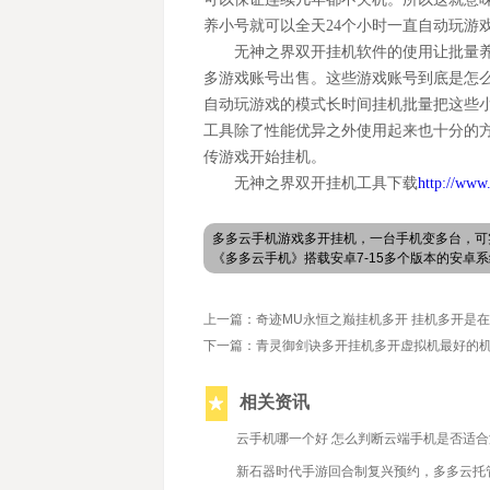
养小号就可以全天
24个小时一直自动玩游
无神之界双开挂机软件的使用让批量
多游戏账号出售。这些游戏账号到底是怎
自动玩游戏的模式长时间挂机批量把这些
工具除了性能优异之外使用起来也十分的
传游戏开始挂机。
无神之界双开挂机工具下载
http://www
多多云手机游戏多开挂机，一台手机变多台，可
《多多云手机》搭载安卓7-15多个版本的安
上一篇：奇迹MU永恒之巅挂机多开 挂机多开是
下一篇：青灵御剑诀多开挂机多开虚拟机最好的机
相关资讯
2021/1/22
云手机哪一个好 怎么判断云端手机是否适
2022/6/20
新石器时代手游回合制复兴预约，多多云托