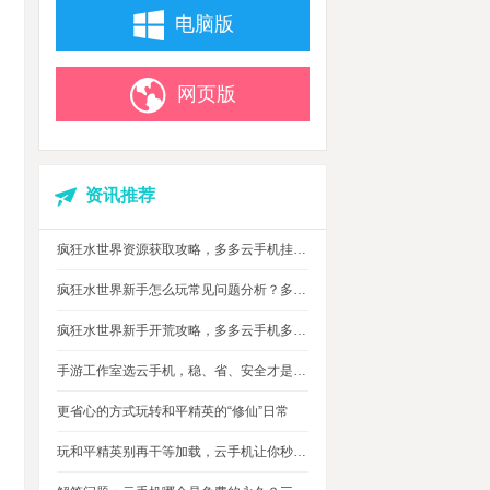
电脑版
网页版
资讯推荐
疯狂水世界资源获取攻略，多多云手机挂机搬砖自动攒材料
疯狂水世界新手怎么玩常见问题分析？多多云手机多开托管挂机升级打怪
疯狂水世界新手开荒攻略，多多云手机多开托管，自动搞定海量重复日常快速升级
手游工作室选云手机，稳、省、安全才是实在考量
更省心的方式玩转和平精英的“修仙”日常
玩和平精英别再干等加载，云手机让你秒玩游戏进战场