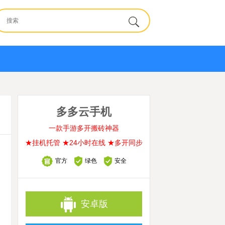
多多云手机
一款手游多开搬砖神器
★挂机托管 ★24小时在线 ★多开同步
官方
绿色
安全
安卓版