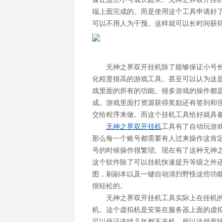
端上面完成的。而是使用这个工具申请好
可以不用人为干预。这样就可以长时间获
无神之界双开挂机除了能够保证小号
化程度很高的游戏工具。甚至可以认为这
戏里面的所有的功能。很多游戏的操作都
成。游戏里面打资源获得奖励还有签到和
交给程序来做。而这个挂机工具恰好就具
无神之界双开挂机
工具有了自动玩游
那么每一个账号都需要有人过来操作这肯
号的时候操作很繁琐。现在有了这种无神
这个软件除了可以挂机快速提升等级之外
图，刷副本以及一键自动清扫野怪这些功
很轻松的。
无神之界双开挂机工具实际上在挂机
机。这个虚拟机是安装在服务器上面的虚
可以保证连续几年都不关机。所以这就意