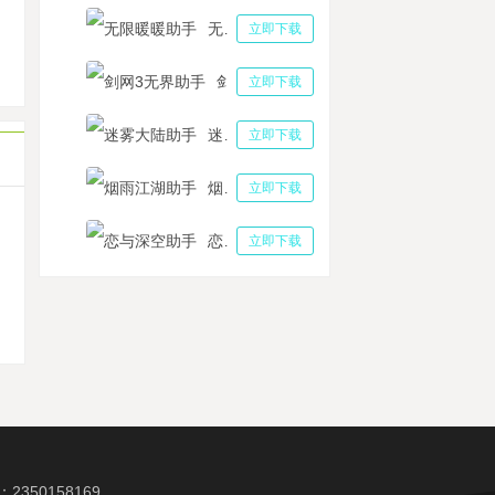
玩能赚钱的游戏盘点 挂机类手游推荐2021
无限暖暖助手
立即下载
国觉醒助手多开玩法介绍 万国觉醒手游武将搭配攻略
神遗迹手游工具多开养号 战神遗迹秘法职业简析
剑网3无界助手
立即下载
迷雾大陆助手
立即下载
烟雨江湖助手
立即下载
恋与深空助手
立即下载
机
350158169