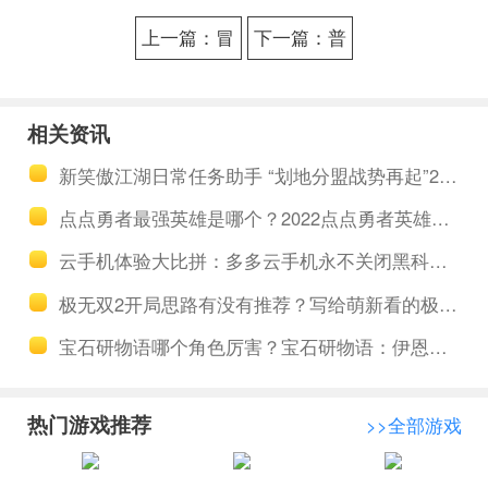
上一篇：冒
下一篇：普
险小分队手
通人都能用
游养号多开
的云手机 多
相关资讯
软件 挂游戏
多云带你体
新笑傲江湖日常任务助手 “划地分盟战势再起”2.20上线
会不会消耗
验云端黑科
点点勇者最强英雄是哪个？2022点点勇者英雄排行榜攻略
本地流量
技
云手机体验大比拼：多多云手机永不关闭黑科技，安卓15抢先用
极无双2开局思路有没有推荐？写给萌新看的极无双2开局攻略
宝石研物语哪个角色厉害？宝石研物语：伊恩之石角色强度排行榜
热门游戏推荐
>>全部游戏