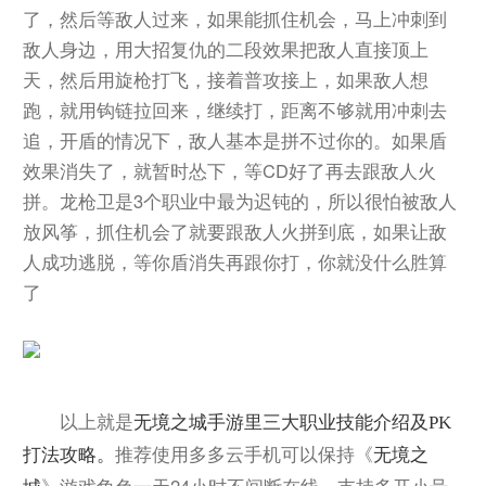
了，然后等敌人过来，如果能抓住机会，马上冲刺到
敌人身边，用大招复仇的二段效果把敌人直接顶上
天，然后用旋枪打飞，接着普攻接上，如果敌人想
跑，就用钩链拉回来，继续打，距离不够就用冲刺去
追，开盾的情况下，敌人基本是拼不过你的。如果盾
效果消失了，就暂时怂下，等CD好了再去跟敌人火
拼。龙枪卫是3个职业中最为迟钝的，所以很怕被敌人
放风筝，抓住机会了就要跟敌人火拼到底，如果让敌
人成功逃脱，等你盾消失再跟你打，你就没什么胜算
了
以上就是
无境之城手游里三大职业技能介绍及PK
推荐使用多多云手机可以保持《
打法攻略。
无境之
》游戏角色一天24小时不间断在线，支持多开小号