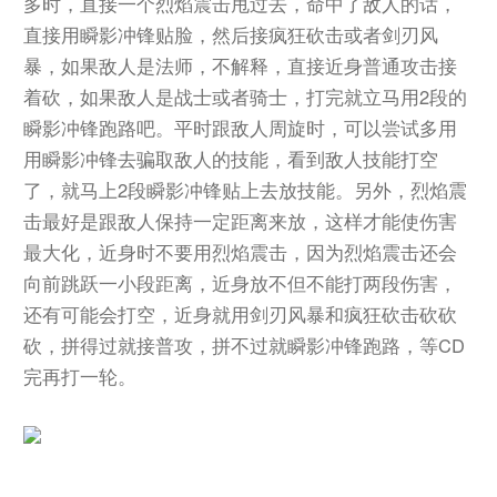
多时，直接一个烈焰震击甩过去，命中了敌人的话，
直接用瞬影冲锋贴脸，然后接疯狂砍击或者剑刃风
暴，如果敌人是法师，不解释，直接近身普通攻击接
着砍，如果敌人是战士或者骑士，打完就立马用2段的
瞬影冲锋跑路吧。平时跟敌人周旋时，可以尝试多用
用瞬影冲锋去骗取敌人的技能，看到敌人技能打空
了，就马上2段瞬影冲锋贴上去放技能。另外，烈焰震
击最好是跟敌人保持一定距离来放，这样才能使伤害
最大化，近身时不要用烈焰震击，因为烈焰震击还会
向前跳跃一小段距离，近身放不但不能打两段伤害，
还有可能会打空，近身就用剑刃风暴和疯狂砍击砍砍
砍，拼得过就接普攻，拼不过就瞬影冲锋跑路，等CD
完再打一轮。