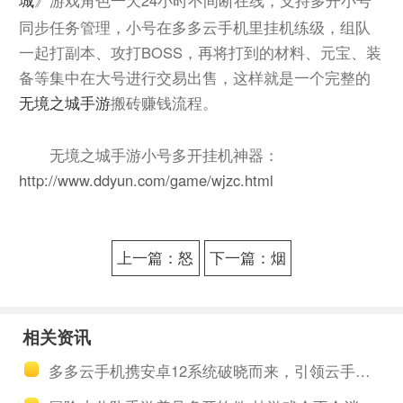
城
同步任务管理，小号在多多云手机里挂机练级，组队
一起打副本、攻打BOSS，再将打到的材料、元宝、装
备等集中在大号进行交易出售，这样就是一个完整的
搬砖赚钱流程。
无境之城手游
无境之城手游小号多开挂机神器：
http://www.ddyun.com/game/wjzc.html
上一篇：怒
下一篇：烟
火一刀法师
雨江湖如何
技能怎么设
赚取银两？
相关资讯
置打怪快？
烟雨江湖刷
多多云手机携安卓12系统破晓而来，引领云手机市场进入全新时代
怒火一刀法
银两技巧分