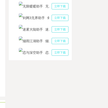
无限暖暖助手
立即下载
剑网3无界助手
立即下载
迷雾大陆助手
立即下载
烟雨江湖助手
立即下载
恋与深空助手
立即下载
年三国志零助手多开玩法介绍 保姆级攻略少年三国志零
亚传说攻略2024：诺亚传说手机游戏高效搬砖点
七史诗托管日常养成护肝，多多云刷狗粮更在行
杰传有没有最强阵容推荐？《英杰传》常用三国阵容分享
科普】云手机是手机还是App？如何选择适合自己的云手机服务？