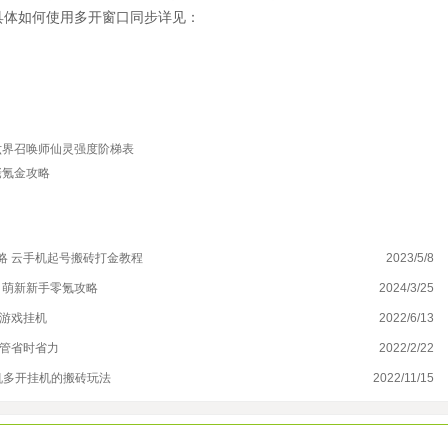
具体如何使用多开窗口同步详见：
六界召唤师仙灵强度阶梯表
佬氪金攻略
略 云手机起号搬砖打金教程
2023/5/8
少
，萌新新手零氪攻略
2024/3/25
诺
合游戏挂机
2022/6/13
第
托管省时省力
2022/2/22
英
机多开挂机的搬砖玩法
2022/11/15
【