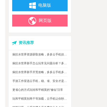
电脑版
网页版
资讯推荐
疯狂水世界资源获取攻略，多多云手机挂机搬砖自动攒材料
疯狂水世界新手怎么玩常见问题分析？多多云手机多开托管挂机升级打怪
疯狂水世界新手开荒攻略，多多云手机多开托管，自动搞定海量重复日常快速升级
手游工作室选云手机，稳、省、安全才是实在考量
更省心的方式玩转和平精英的“修仙”日常
玩和平精英别再干等加载，云手机让你秒玩游戏进战场