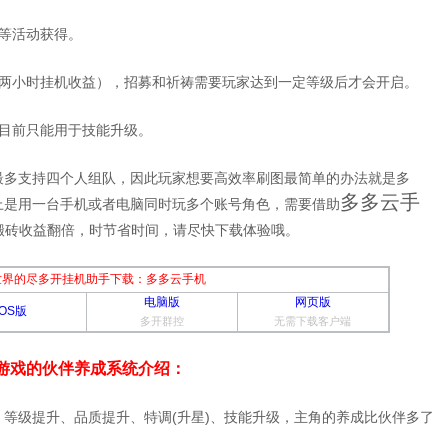
等活动获得。
得两小时挂机收益），招募和祈祷需要玩家达到一定等级后才会开启。
，目前只能用于技能升级。
最多支持四个人组队，因此玩家想要高效率刷图最简单的办法就是多
多多云手
上是用一台手机或者电脑同时玩多个账号角色，需要借助
搬砖收益翻倍，时节省时间，请尽快下载体验哦。
世界的尽多开挂机助手下载：多多云手机
电脑版
网页版
iOS版
多开群控
无需下载客户端
游戏的伙伴养成系统介绍：
等级提升、品质提升、特调(升星)、技能升级，主角的养成比伙伴多了