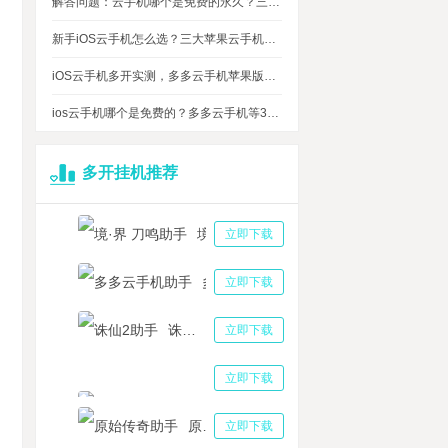
解答问题：云手机哪个是免费的永久？三大免费永久正版云手机对比
新手iOS云手机怎么选？三大苹果云手机知名品牌性能对比测评
iOS云手机多开实测，多多云手机苹果版最多可同时运行多少台？
ios云手机哪个是免费的？多多云手机等3大品牌对比测评，告诉你免费ios云手机的真相
多开挂机推荐
境·界 刀鸣助手
立即下载
多多云手机助手
立即下载
诛仙2助手
立即下载
三国志战略版助手
立即下载
原始传奇助手
立即下载