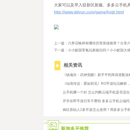
大家可以及早入驻新区新服。多多云手机
http://www.ddyun.com/game/lysjjt.html
上一篇：六界召唤师有哪些厉害英雄推荐？分享
下一篇：小小蚁国零氪玩家能玩吗？小小蚁国大
相关资讯
2023/8/23
《镇魂街：武神觉醒》新手平民阵容搭配攻
2022/12/7
《仙境传说：爱如初见》RO手游玩法解析
2023/4/3
云手机哪一个好 怎么判断云端手机是否适
2022/10/31
开学在即手游日常不费劲 多多云手机云端
2021/9/17
疯狂原始人2多开器怎么使用？用多多云手
新游多开推荐