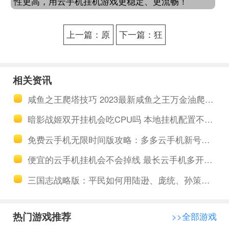
性更高，用云手机挂机游戏更稳定、更流畅！
上一篇：原
下一篇：狂
始传奇怎么
暴之翼2哪个
升级快？原
职业战力值
相关资讯
始传奇挂机
高？狂暴之
咸鱼之王爬塔技巧 2023最新咸鱼之王万金油爬塔阵容搭配推荐
升级地图和
翼2职业推荐
暗影战姬双开挂机会吃CPU吗 本地挂机配置不够该怎么办
游戏技巧推
免费云手机无限时间版攻略：多多云手机新号注册免费送一台云手机
荐
便宜的云手机挂机会不会掉线 最长云手机多开挂机时间是多久
三国志战略版：平民如何用陆逊、庞统、孙策打造强力阵容？
热门游戏推荐
>>全部游戏