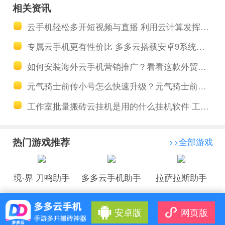
龙战天手游
手游新手开
相关资讯
萌新攻略 多
局必看攻
云手机轻松多开短视频与直播 利用云计算发挥全面营销优势
多云手机全
略：阴阳界
专属云手机更有性价比 多多云搭载安卓9系统安全隐私有保障
天云端升级
挂机搬砖刷
如何安装海外云手机营销推广？看看这款外贸推荐的跨境电商云手机
出金一条龙
元宝分析
元气骑士前传小号怎么快速升级？元气骑士前传新手快速升满级攻略
工作室批量搬砖云挂机是用的什么挂机软件 工作室打金为什么效率这么高
热门游戏推荐
>>全部游戏
境·界 刀鸣助手
多多云手机助手
拉萨拉斯助手
安卓版
网页版