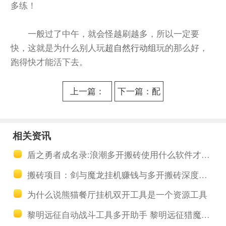
多练！
一般过了中午，就会怪越刷越多，所以一定要
快，这就是为什么别人玩
超自然行动组
玩
的那么好，
跑得快才能活下去。
上一篇：
下一篇：配
《超自然行
将不烧脑！
动组》怎么
《三国志战
相关资讯
摸金？超自
略版》4套实
盾之勇者成名录:浪潮多开搬砖使用什么软件才可以提高搬砖的效率
然行动组新
用平民队伍
搬砖项目：剑与魔龙挂机赚钱与多开搬砖深度教程
人摸金教程
推荐
为什么说熊猫餐厅挂机双开工具是一个资源工具
黎明远征自动战斗工具多开助手 黎明远征猎魔卷宗玩法攻略