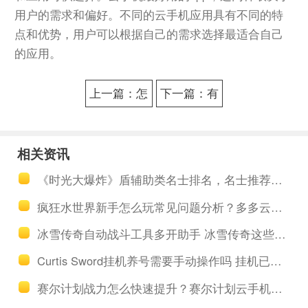
用户的需求和偏好。不同的云手机应用具有不同的特
点和优势，用户可以根据自己的需求选择最适合自己
的应用。
上一篇：怎
下一篇：有
么用电脑玩
安全可靠的
《迷雾大
云手机免费
相关资讯
陆》？多多
版永久使用
《时光大爆炸》盾辅助类名士排名，名士推荐搭配
云手机安装
吗？如何申
疯狂水世界新手怎么玩常见问题分析？多多云手机多开托管挂机升级打怪
迷雾大陆手
请云挂机助
冰雪传奇自动战斗工具多开助手 冰雪传奇这些攻略你知道吗
游电脑版PC
手教程
Curtis Sword挂机养号需要手动操作吗 挂机已经实现全自动
端教程
赛尔计划战力怎么快速提升？赛尔计划云手机游戏工具，24小时挂机托管