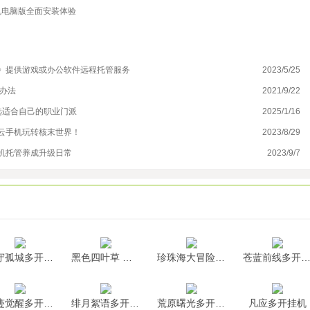
机电脑版全面安装体验
》提供游戏或办公软件远程托管服务
2023/5/25
咸
办法
2021/9/22
云
选适合自己的职业门派
2025/1/16
梦
多云手机玩转核末世界！
2023/8/29
咸
机托管养成升级日常
2023/9/7
云
墨守孤城多开挂机
黑色四叶草 魔法帝之道多开挂机
珍珠海大冒险多开挂机
苍蓝前线多开挂
神迹觉醒多开挂机
绯月絮语多开挂机
荒原曙光多开挂机
凡应多开挂机