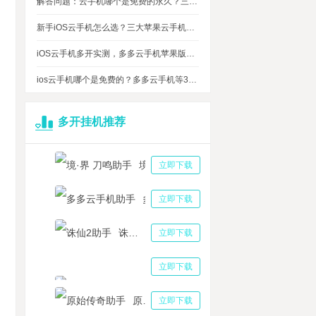
解答问题：云手机哪个是免费的永久？三大免费永久正版云手机对比
新手iOS云手机怎么选？三大苹果云手机知名品牌性能对比测评
iOS云手机多开实测，多多云手机苹果版最多可同时运行多少台？
ios云手机哪个是免费的？多多云手机等3大品牌对比测评，告诉你免费ios云手机的真相
多开挂机推荐
境·界 刀鸣助手
立即下载
多多云手机助手
立即下载
诛仙2助手
立即下载
三国志战略版助手
立即下载
原始传奇助手
立即下载