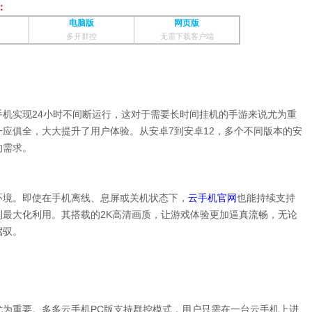
：
电脑版
网页版
多开群控
无需下载客户端
机实现24小时不间断运行，这对于需要长时间挂机的手游来说尤为重
应俱全，大大提升了用户体验。从安卓7到安卓12，多个不同版本的安
的需求。
环境。即使在手机离线、息屏或关机状态下，
云手机官网
也能持续支持
最大化利用。其搭载的2K高清画质，让游戏体验更加逼真流畅，无论
驾驭。
尤为重要。多多云手机PC版支持群控模式，用户只需在一台云手机上进