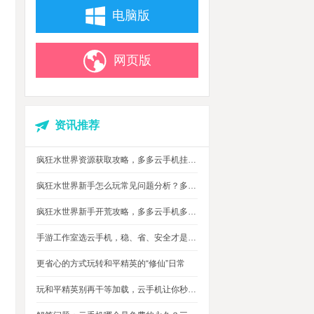
电脑版
网页版
资讯推荐
疯狂水世界资源获取攻略，多多云手机挂机搬砖自动攒材料
疯狂水世界新手怎么玩常见问题分析？多多云手机多开托管挂机升级打怪
疯狂水世界新手开荒攻略，多多云手机多开托管，自动搞定海量重复日常快速升级
手游工作室选云手机，稳、省、安全才是实在考量
更省心的方式玩转和平精英的“修仙”日常
玩和平精英别再干等加载，云手机让你秒玩游戏进战场