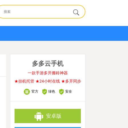
多多云手机
一款手游多开搬砖神器
★挂机托管 ★24小时在线 ★多开同步
官方
绿色
安全
安卓版