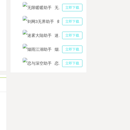
无限暖暖助手
立即下载
剑网3无界助手
立即下载
鱼之王怎么快速升战力？2023咸鱼之王提升战力攻略
迷雾大陆助手
立即下载
手机免费版挂机 云手机平台可以帮助账号快速升级
想养成计划多开助手打BOSS B站音乐舞蹈手游梦想养成计划
烟雨江湖助手
立即下载
鱼之王赤羽介绍 《咸鱼之王》赤羽鱼适合给谁养？
恋与深空助手
立即下载
挂机四叶草剧场双开多开工具 四叶草剧场游戏背景设定
机