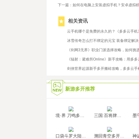
下一篇：如何在电脑上安装虚拟手机？安卓虚拟
相关资讯
2022/10/11
云手机哪个是免费的永久的？《多多云手机
2020/7/9
冰雪传奇怎么打不绑定的元宝 装备绑定解决
2022/5/24
《剑网3无界》职业门派选择攻略，如何挑
2022/3/9
《辐射：避难所Online》新手攻略：用多
2023/4/3
剑侠世界起源新手多开搬砖攻略，多多云手
新游多开推荐
境·界 刀鸣多开挂机
三国:百将牌多开挂机
口袋斗罗大陆多开挂机
溯回青空多开挂机