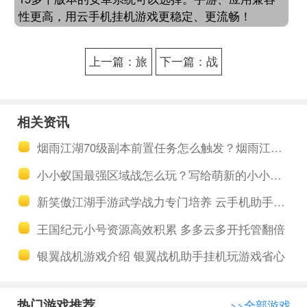
性更高，用云手机挂机游戏更稳定、更流畅！
上一篇：旅
下一篇：战
行物语多开
双帕弥什组
免费助手工
队免费助手
相关资讯
具 旅行物语
战双帕弥什
烟雨江湖70级副本前置任务怎么触发？烟雨江湖70级副本开启教程
幻兽获得途
多开挂机攻
小小蚁国最强区域战怎么玩？写给萌新的小小蚁国区域战攻略
径大全
略
新笑傲江湖手游武学战力专门培养 云手机助手挂机玩游戏省心
王国纪元小号资源高效积累 多多云多开托管翻倍
银翼战机游戏介绍 银翼战机助手挂机玩游戏省心
热门游戏推荐
>>全部游戏