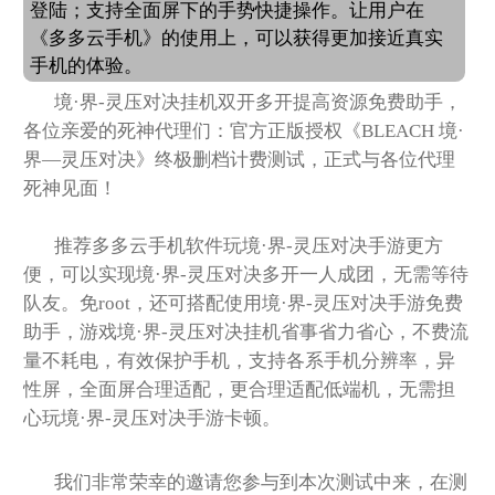
登陆；支持全面屏下的手势快捷操作。让用户在
《多多云手机》的使用上，可以获得更加接近真实
手机的体验。
境·界-灵压对决挂机双开多开提高资源免费助手，
各位亲爱的死神代理们：官方正版授权《BLEACH 境·
界—灵压对决》终极删档计费测试，正式与各位代理
死神见面！
推荐多多云手机软件玩境·界-灵压对决手游更方
便，可以实现境·界-灵压对决多开一人成团，无需等待
队友。免root，还可搭配使用境·界-灵压对决手游免费
助手，游戏境·界-灵压对决挂机省事省力省心，不费流
量不耗电，有效保护手机，支持各系手机分辨率，异
性屏，全面屏合理适配，更合理适配低端机，无需担
心玩境·界-灵压对决手游卡顿。
我们非常荣幸的邀请您参与到本次测试中来，在测