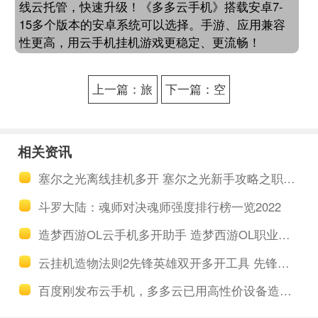
线云托管，快速升级！《多多云手机》搭载安卓7-
15多个版本的安卓系统可以选择。手游、应用兼容
性更高，用云手机挂机游戏更稳定、更流畅！
上一篇：旅
下一篇：空
行物语五开
之轨迹OL多
免费助手下
开免费助手
相关资讯
载 旅行物语
工具 空之轨
塞尔之光离线挂机多开 塞尔之光新手攻略之职业养成
装备强化攻
迹OL输出型
斗罗大陆：魂师对决魂师强度排行榜一览2022
略分享
职业解析
造梦西游OL云手机多开助手 造梦西游OL职业介绍远程攻击唐僧
云挂机造物法则2先锋英雄双开多开工具 先锋英雄怎么送礼物
百度刚发布云手机，多多云已用高性价设备造云端生态