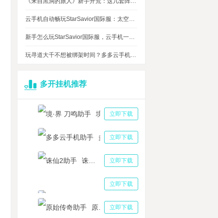
《来自黑洞的旅人》新手开荒：这几套阵容，实测好用
云手机自动畅玩StarSavior国际服：太空星战到底值不值得入坑
新手怎么玩StarSavior国际服，云手机一键搞定
玩寻道大千不想被绑架时间？多多云手机帮我自动挂机平衡游戏和生活
多开挂机推荐
境·界 刀鸣助手
立即下载
多多云手机助手
立即下载
诛仙2助手
立即下载
三国志战略版助手
立即下载
原始传奇助手
立即下载