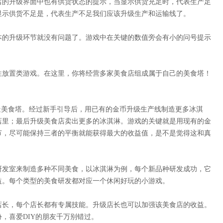
店的升级界面中也有供货状态的提示，当显示供货充足时，代表生产足
显示供货不足是，代表生产不足我们应该升级生产和运输线了。
本的升级环节就没有问题了。游戏中在关键的数值旁会有小的问号提示
性放置类游戏。在这里，你将经营多家美食店组成属于自己的美食塔！
造美食塔。经过新手引导后，用已有的金币升级生产线制造更多冰淇
店里；最后升级美食店卖出更多的冰淇淋。游戏的关键就是用现有的金
节，尽可能保持三者的平衡就能获得最大的收益值，是不是觉得这和真
研发室来制造多种不同美食，以冰淇淋为例，每个新品种研发成功，它
益。每个类型的美食研发都对应一个休闲好玩的小游戏。
店长，每个店长都有专属技能。升级店长也可以加强该美食店的收益。
，喜爱DIY的朋友千万别错过。