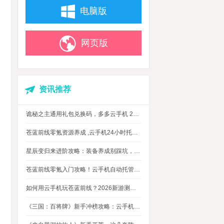
电脑版
网页版
资讯推荐
诡秘之主通用礼包兑换码，多多云手机 24 小时挂机攻略
苍蓝前线零氪资源养成 ,云手机24小时托管，上班自动肝资源
星辰变归来进阶攻略：装备养成别踩坑，这几个技巧让你省下80%资源
苍蓝前线零氪入门攻略！云手机自动托管，24小时自动刷资源不掉队
如何用云手机玩苍蓝前线？2026新游测评，新手入坑玩法指南
《三国：百将牌》新手冲榜攻略：云手机多开挂机，轻松拿捏牌局优势