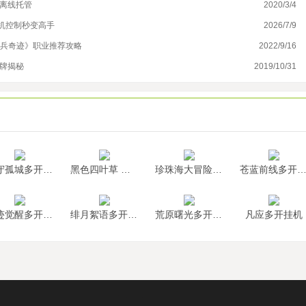
效离线托管
2020/3/4
魔
机控制秒变高手
2026/7/9
多
神兵奇迹》职业推荐攻略
2022/9/16
神
卡牌揭秘
2019/10/31
冒
墨守孤城多开挂机
黑色四叶草 魔法帝之道多开挂机
珍珠海大冒险多开挂机
苍蓝前线多开挂
神迹觉醒多开挂机
绯月絮语多开挂机
荒原曙光多开挂机
凡应多开挂机