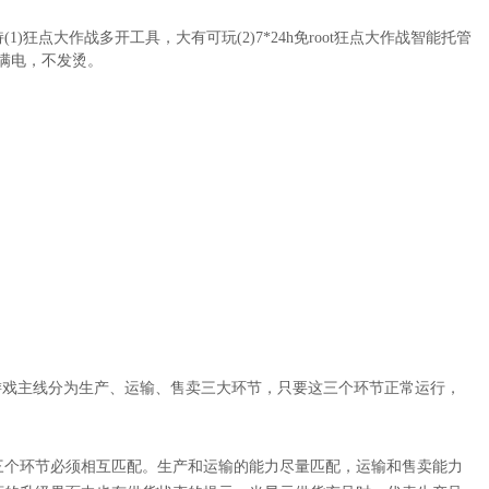
)狂点大作战多开工具，大有可玩(2)7*24h免root狂点大作战智能托管
)满电，不发烫。
游戏主线分为生产、运输、售卖三大环节，只要这三个环节正常运行，
三个环节必须相互匹配。生产和运输的能力尽量匹配，运输和售卖能力