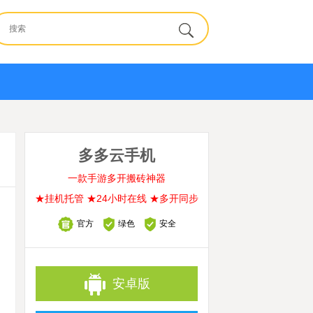
多多云手机
一款手游多开搬砖神器
★挂机托管 ★24小时在线 ★多开同步
官方
绿色
安全
安卓版