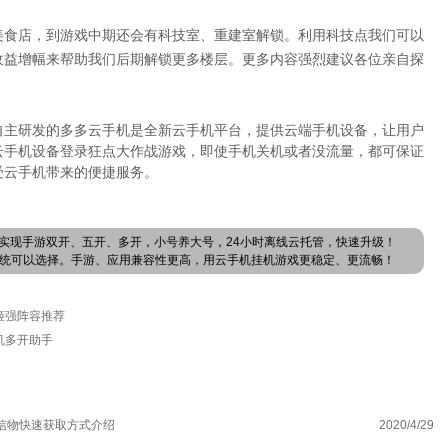
美食店，到游戏中期还会有科技室、重建室解锁。利用科技点我们可以
收益增幅来帮助我们后期解锁更多楼层。更多内容强烈建议各位亲自探
自主研发的多多云手机是全新云手机平台，提供云端手机设备，让用户
云手机设备登录狂点大作战游戏，即使手机关机或者没流量，都可保证
受云手机带来的便捷服务。
实现手游双开、五开、多开，小号养大号，24小时离线云托管，快速升级！
卓系统可以选择。手游、应用兼容性更高，用云手机挂机游戏更稳定、更流畅！
姬强阵容推荐
机多开助手
7信物快速获取方式介绍
2020/4/29
决