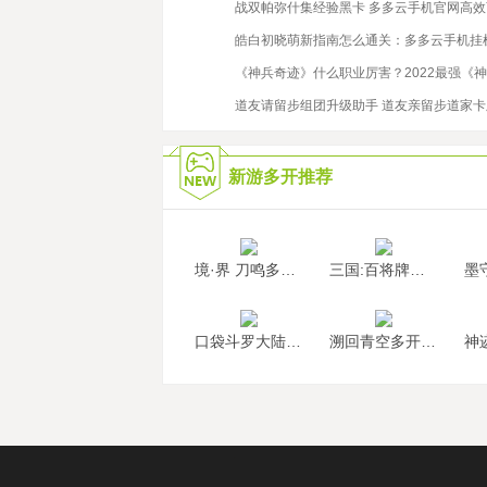
2019/5/17
战双帕弥什集经验黑卡 多多云手机官网高
2022/10/18
皓白初晓萌新指南怎么通关：多多云手机挂
2020/2/17
《神兵奇迹》什么职业厉害？2022最强《
2019/12/25
道友请留步组团升级助手 道友亲留步道家
新游多开推荐
境·界 刀鸣多开挂机
三国:百将牌多开挂机
口袋斗罗大陆多开挂机
溯回青空多开挂机