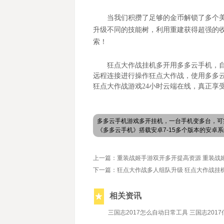
当我们积攒了足够的金币解锁了多个
升级不同的技能树，利用重建获得超强的
索！
狂点大作战挂机多开用多多云手机，
远程连接进行操作狂点大作战，使用多多
狂点大作战游戏24小时云端在线，真正享
多多云手机游戏多开挂机，一台手机变多台，可
《多多云手机》搭载安卓7-15多个版本的安
上一篇：重装战姬手游双开多开提高资源 重装战
下一篇：狂点大作战多人组队升级 狂点大作战挂
相关资讯
2019/7/15
三国志2017怎么自动日常工具 三国志201