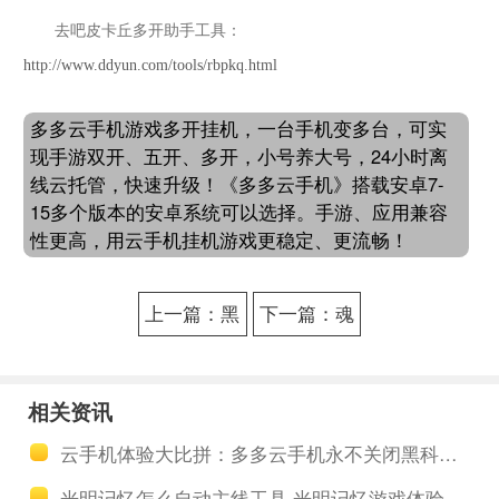
去吧皮卡丘多开助手工具：
http://www.ddyun.com/tools/rbpkq.html
多多云手机游戏多开挂机，一台手机变多台，可实
现手游双开、五开、多开，小号养大号，24小时离
线云托管，快速升级！《多多云手机》搭载安卓7-
15多个版本的安卓系统可以选择。手游、应用兼容
性更高，用云手机挂机游戏更稳定、更流畅！
上一篇：黑
下一篇：魂
夜传说组团
器学院多开
升级助手 黑
用云手机 魂
相关资讯
夜歘说法师
器学院的共
云手机体验大比拼：多多云手机永不关闭黑科技，安卓15抢先用
职业揭秘
振和突破以
光明记忆怎么自动主线工具 光明记忆游戏体验图文心得