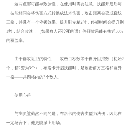
这两点都可能导致漏怪，在使用时需要注意。技能开启后与
一技能相同会将伤害方式转换成法术伤害，攻击距离会变成直线
三格，并且有一个停顿效果。提升到专精
2时，停顿时间会提升到
1秒，结合攻速，（如果敌人还没死的话）停顿效果能有接近50%
的覆盖率。
由于群攻近卫的特性
——攻击目标数等于自身阻挡数（初始2
个，精2变为3个），布洛卡开启技能时，是攻击前方三格和自身
一格——共四格内的3个敌人。
使用心得：
与幽灵鲨截然不同的是，布洛卡的伤害类型为法伤，因此在
一定场合下，他更能派上用场。