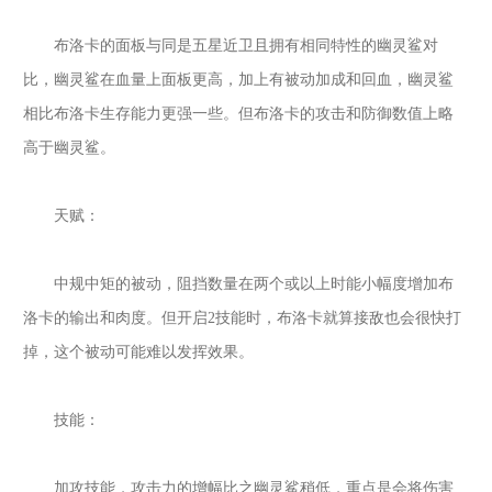
布洛卡的面板与同是五星近卫且拥有相同特性的幽灵鲨对
比，幽灵鲨在血量上面板更高，加上有被动加成和回血，幽灵鲨
相比布洛卡生存能力更强一些。但布洛卡的攻击和防御数值上略
高于幽灵鲨。
天赋：
中规中矩的被动，阻挡数量在两个或以上时能小幅度增加布
洛卡的输出和肉度。但开启
2技能时，布洛卡就算接敌也会很快打
掉，这个被动可能难以发挥效果。
技能：
加攻技能，攻击力的增幅比之幽灵鲨稍低，重点是会将伤害