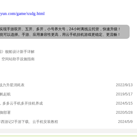
dyun.com/game/xxdg.html
实现手游双开、五开、多开，小号养大号，24小时离线云托管，快速升级！
卓系统可以选择。手游、应用兼容性更高，用云手机挂机游戏更稳定、更流畅！
国》舰船设计新手详解
》空间站助手设施指南
战力升星消耗表
2022/9/13
云
扬帆起航
2019/5/17
召
，多多云手机多开挂机养成
2024/5/15
哆
防御部署
2020/5/28
云
年西游记2手游下载、云手机安装教程
2024/5/9
火