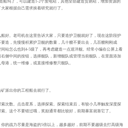
造船坞了，可以建造1-2个发电站，其他全部建造贸易站，增加资源的
了大家根据自己需求挨着研究就行了。
么船好。老司机在这里告诉大家，只要造护卫舰就好了，现在这阶段护
不要造，先慢慢积累护卫舰的数量，几十艘不要出去，几百艘刚刚成
间站怎么也到4-5级了，再考虑建造一点巡洋舰。经常小编在公屏上看
最右侧中间的按钮，选择舰队，新增舰队或管理当前舰队，在里面添加
入母港，统一维修，或直接维修整只舰队。
击矿派出你的工程船去就行了。
探索次数。点击星系，选择探索。探索结束后，有较小几率触发深度探
探索。这个不要错过哦，奖励通常都比较好，前期暴富就靠它了。
，你的战力尽量是海盗的5倍以上，越多越好，前期不要越级去打高级海