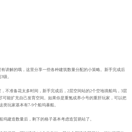
程有讲解的哦，这里分享一些各种建筑数量分配的小策略。新手完成后
3级。
，不准备花太多时间，新手完成后，2层空间站的2个空地填船坞，3层
，尽可能扩充自己发育空间。如果你是重氪或养小号的重肝玩家，可以把
这类玩家基本有7-9个船坞暴船。
船坞建造数量后，剩下的格子基本考虑造贸易站了。