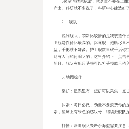
5
级空间站完成后，就尽量不要在上面
产出。科研就不多说了，科研中心建造好
2
． 舰队
说到舰队，萌新比较懵的是我该造什
卫舰是性价比最高的。驱逐舰、炮艇尽量
型，千把艘不嫌多。护卫舰数量破千后你空
到有人问如何编队的，这里介绍下，点击
船只。舰队有船只受损可以将受损船只移
3.
地图操作
采矿：星系里有一些矿可以采集，点
探索：每日必做，劲量不要浪费你的
索，星球上有绿色的感叹号，继续派舰队
打怪：派遣舰队去击杀海盗需要注意