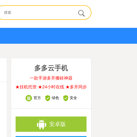
多多云手机
一款手游多开搬砖神器
★挂机托管 ★24小时在线 ★多开同步
官方
绿色
安全
安卓版