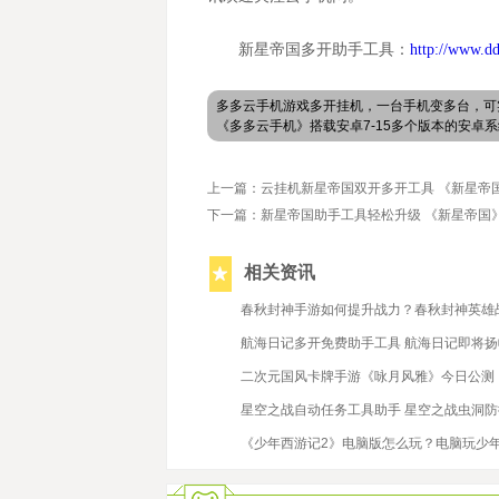
新星帝国多开助手工具：
http://www.d
多多云手机游戏多开挂机，一台手机变多台，可
《多多云手机》搭载安卓7-15多个版本的安
上一篇：云挂机新星帝国双开多开工具 《新星帝
下一篇：新星帝国助手工具轻松升级 《新星帝国
相关资讯
2020/5/13
春秋封神手游如何提升战力？春秋封神英雄
2020/1/8
航海日记多开免费助手工具 航海日记即将
2020/5/8
二次元国风卡牌手游《咏月风雅》今日公测
2020/5/7
星空之战自动任务工具助手 星空之战虫洞
2019/6/5
《少年西游记2》电脑版怎么玩？电脑玩少