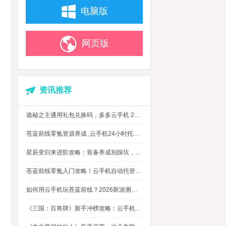
电脑版
网页版
资讯推荐
诡秘之主通用礼包兑换码，多多云手机 24 小时挂机攻略
苍蓝前线零氪资源养成 ,云手机24小时托管，上班自动肝资源
星辰变归来进阶攻略：装备养成别踩坑，这几个技巧让你省下80%资源
苍蓝前线零氪入门攻略！云手机自动托管，24小时自动刷资源不掉队
如何用云手机玩苍蓝前线？2026新游测评，新手入坑玩法指南
《三国：百将牌》新手冲榜攻略：云手机多开挂机，轻松拿捏牌局优势