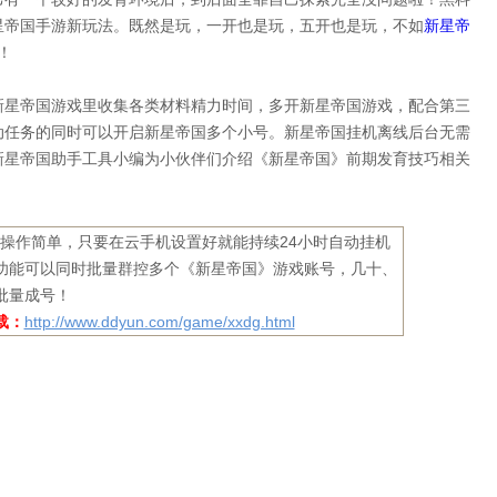
星帝国手游新玩法。既然是玩，一开也是玩，五开也是玩，不如
新星帝
！
新星帝国游戏里收集各类材料精力时间，多开新星帝国游戏，配合第三
动任务的同时可以开启新星帝国多个小号。新星帝国挂机离线后台无需
新星帝国助手工具小编为小伙伴们介绍《新星帝国》前期发育技巧相关
！
操作简单，只要在云手机设置好就能持续24小时自动挂机
功能可以同时批量群控多个《新星帝国》游戏账号，几十、
批量成号！
载：
http://www.ddyun.com/game/xxdg.html