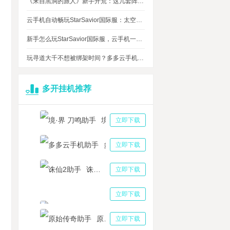
《来自黑洞的旅人》新手开荒：这几套阵容，实测好用
云手机自动畅玩StarSavior国际服：太空星战到底值不值得入坑
新手怎么玩StarSavior国际服，云手机一键搞定
玩寻道大千不想被绑架时间？多多云手机帮我自动挂机平衡游戏和生活
多开挂机推荐
境·界 刀鸣助手
立即下载
多多云手机助手
立即下载
诛仙2助手
立即下载
三国志战略版助手
立即下载
原始传奇助手
立即下载