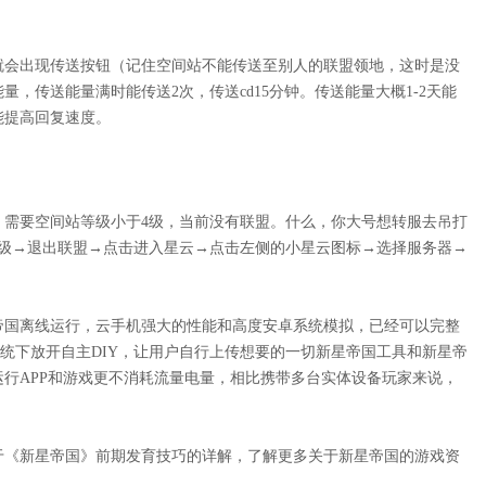
就会出现传送按钮（记住空间站不能传送至别人的联盟领地，这时是没
，传送能量满时能传送2次，传送cd15分钟。传送能量大概1-2天能
能提高回复速度。
，需要空间站等级小于4级，当前没有联盟。什么，你大号想转服去吊打
4级→退出联盟→点击进入星云→点击左侧的小星云图标→选择服务器→
帝国离线运行，云手机强大的性能和高度安卓系统模拟，已经可以完整
系统下放开自主DIY，让用户自行上传想要的一切新星帝国工具和新星帝
行APP和游戏更不消耗流量电量，相比携带多台实体设备玩家来说，
于《新星帝国》前期发育技巧的详解，了解更多关于新星帝国的游戏资