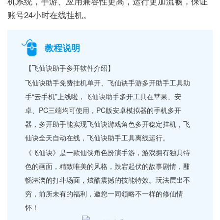
机系统，手游、应用兼容性更高，运行更加流畅，保证
账号24小时在线挂机。
教程说明
【飞仙诀助手多开软件介绍】
飞仙诀助手免费挂机单开、飞仙诀手游多开助手工具助
手“云手机”上线啦，
飞仙诀助手
多开工具在苹果、安
卓、PC三端均可使用，PC版安卓模拟器的手机多开
器，多开助手能实现飞仙诀游戏角色多开稳定挂机，飞
仙诀全天自动在线，飞仙诀助手工具离线运行。
《飞仙诀》是一款仙侠角色扮演手游，游戏拥有独具特
色的画面，精致唯美的风格，跌宕起伏的故事剧情，酣
畅淋漓的打斗场面，炫酷震撼的技能特效。玩法层出不
穷，前所未有的福利，邀您一同领略不一样的修仙情
怀！