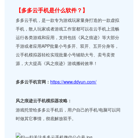
【多多云手机是什么软件？】
多多云手机，是一款专为游戏玩家量身打造的一款虚拟
手机，散人玩家或者游戏工作室都可以在云手机上流畅
运行各类游戏和应用，支持包括《风之痕迹》等大部分
手游或者应用APP批量小号多开、双开、五开分身等，
云手机模拟器轻松实现批量小号辅助大号、卖号卖资
源，大大提高《风之痕迹》游戏搬砖效率！
多多云手机官网：
https://www.ddyun.com/
风之痕迹云手机模拟器攻略：
游戏托管给多多云手机后，用户自己的手机/电脑可以同
时做其它事情，彻底解放双手。