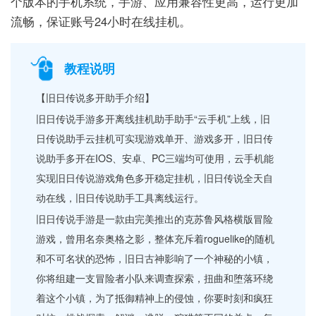
个版本的手机系统，手游、应用兼容性更高，运行更加
流畅，保证账号24小时在线挂机。
教程说明
【旧日传说多开助手介绍】
旧日传说手游多开离线挂机助手助手“云手机”上线，旧
日传说助手云挂机可实现游戏单开、游戏多开，旧日传
说助手多开在IOS、安卓、PC三端均可使用，云手机能
实现旧日传说游戏角色多开稳定挂机，旧日传说全天自
动在线，旧日传说助手工具离线运行。
旧日传说手游是一款由完美推出的克苏鲁风格横版冒险
游戏，曾用名奈奥格之影，整体充斥着roguelike的随机
和不可名状的恐怖，旧日古神影响了一个神秘的小镇，
你将组建一支冒险者小队来调查探索，扭曲和堕落环绕
着这个小镇，为了抵御精神上的侵蚀，你要时刻和疯狂