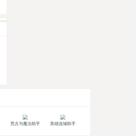
机
荒古与魔法助手
英雄连城助手