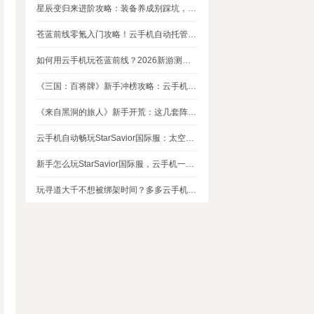
星辰变归来进阶攻略：装备养成别踩坑，这几个技巧让你省下80%资源
苍蓝前线零氪入门攻略！云手机自动托管，24小时自动刷资源不掉队
如何用云手机玩苍蓝前线？2026新游测评，新手入坑玩法指南
《三国：百将牌》新手冲榜攻略：云手机多开挂机，轻松拿捏牌局优势
《来自黑洞的旅人》新手开荒：这几套阵容，实测好用
云手机自动畅玩StarSavior国际服：太空星战到底值不值得入坑
新手怎么玩StarSavior国际服，云手机一键搞定
玩寻道大千不想被绑架时间？多多云手机帮我自动挂机平衡游戏和生活