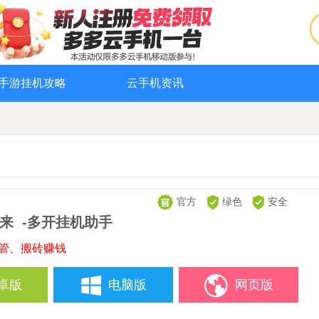
手游挂机攻略
云手机资讯
官方
绿色
安全
来
-多开挂机助手
托管、搬砖赚钱
卓版
电脑版
网页版