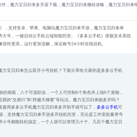
软件，魔力宝贝归来多开器下载，魔力宝贝归来搬砖攻略，魔力宝贝归来
机》，支持安卓、苹果、电脑玩魔力宝贝归来手游，魔力宝贝归来单
养大号，一键启动云手机云端智能托管。《多多云手机》搭载安卓系统
用兼容性更高，运行更加流畅，保证账号24小时在线挂机。
魔力宝贝归来怎么双开小号挂机？下面分享给大家的是多多云手机
游的画面，八个可选职业，一个人可控制5个角色并上场5个宠物，
易的“交易行”和“跨服天梯赛”等玩法。魔力宝贝归来能多开吗？
直接用多多云手机魔力宝贝归来多开助手就可以了，
多多云手机
可
升级，支持魔力宝贝归来手游多开挂机托管，无论是工作室批量养号
养小号都能轻松搞定，一个人就可以管理几十个、几百个魔力宝贝