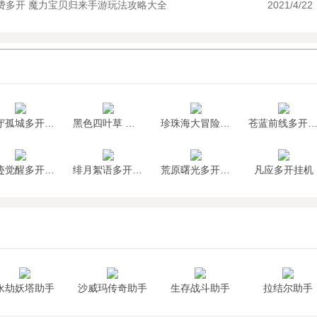
费多开 魔力宝贝归来手游玩法攻略大全
2021/4/22
墨守孤城多开挂机
黑色四叶草 魔法帝之道多开挂机
珍珠海大冒险多开挂机
苍蓝前线多开挂
神迹觉醒多开挂机
绯月絮语多开挂机
荒原曙光多开挂机
凡应多开挂机
永劫妖塔助手
沙威玛传奇助手
生存战斗助手
拉结尔助手