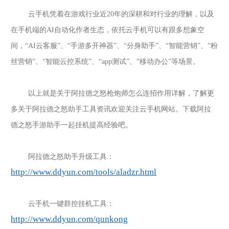
云手机凭着在游戏行业近
20年的深耕和对行业的理解，以及
在手机端的AI自动化作者生态，依托云手机可以有跟多想象空
间，“AI云客服”、“手游多开神器”、“分身助手”、“智能营销”、“粉
丝营销”、“智能云控系统”、“app测试”、“移动办公”等场景。
以上就是关于
阿拉德之怒枪炮师怎么连招
作用详解，了解更
多关于
阿拉德之怒
助手工具资讯欢迎关注云手机网站。下载
阿拉
德之怒
手游助手一起挂机提高经验吧。
阿拉德之怒
助手升级工具：
http://www.ddyun.com/tools/aladzr.html
云手机一键群控挂机工具：
http://www.ddyun.com/qunkong