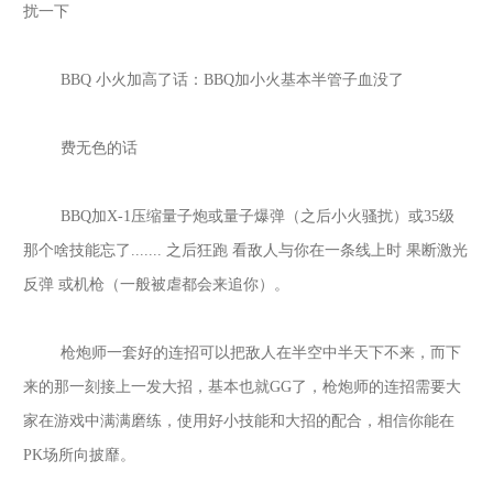
扰一下
BBQ 小火加高了话：BBQ加小火基本半管子血没了
费无色的话
BBQ加X-1压缩量子炮或量子爆弹（之后小火骚扰）或35级
那个啥技能忘了....... 之后狂跑 看敌人与你在一条线上时 果断激光
反弹 或机枪（一般被虐都会来追你）。
枪炮师一套好的连招可以把敌人在半空中半天下不来，而下
来的那一刻接上一发大招，基本也就
GG了，枪炮师的连招需要大
家在游戏中满满磨练，使用好小技能和大招的配合，相信你能在
PK场所向披靡。