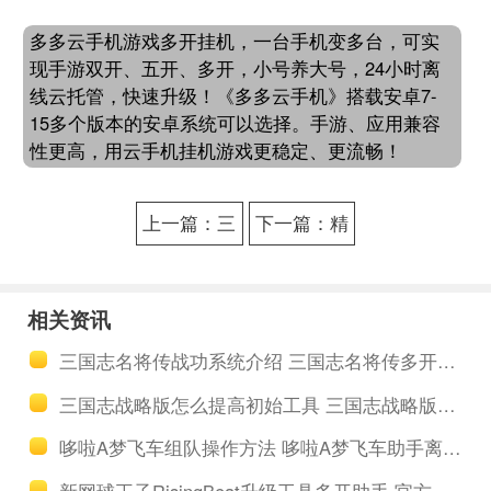
多多云手机游戏多开挂机，一台手机变多台，可实
现手游双开、五开、多开，小号养大号，24小时离
线云托管，快速升级！《多多云手机》搭载安卓7-
15多个版本的安卓系统可以选择。手游、应用兼容
性更高，用云手机挂机游戏更稳定、更流畅！
上一篇：三
下一篇：精
国志2017怎
灵盛典自动
么自动日常
副本助手 精
相关资讯
工具 三国志
灵盛典战斗
三国志名将传战功系统介绍 三国志名将传多开工具挂机
2017信物快
力怎么提升
三国志战略版怎么提高初始工具 三国志战略版寻访怎么出诸葛亮
速获取方式
哆啦A梦飞车组队操作方法 哆啦A梦飞车助手离线升级完成
介绍
新网球王子RisingBeat升级工具多开助手 官方小课堂-提升亲密度