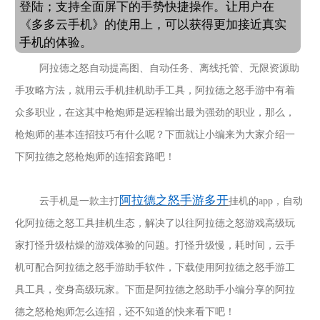
登陆；支持全面屏下的手势快捷操作。让用户在
《多多云手机》的使用上，可以获得更加接近真实
手机的体验。
阿拉德之怒
自动提高图、自动任务、离线托管、无限资源助
手攻略方法，就用云手机挂机助手工具，阿拉德之怒手游中有着
众多职业，在这其中枪炮师是远程输出最为强劲的职业，那么，
枪炮师的基本连招技巧有什么呢？下面就让小编来为大家介绍一
下阿拉德之怒枪炮师的连招套路吧！
阿拉德之怒
手游多开
云手机是一款主打
挂机的
app，自动
化
阿拉德之怒
工具挂机生态，解决了以往
阿拉德之怒
游戏高级玩
家打怪升级枯燥的游戏体验的问题。打怪升级慢，耗时间，云手
机可配合
阿拉德之怒
手游助手软件，下载使用
阿拉德之怒
手游工
具工具，变身高级玩家。下面是
阿拉德之怒
助手小编分享的
阿拉
德之怒枪炮师怎么连招
，还不知道的快来看下吧！