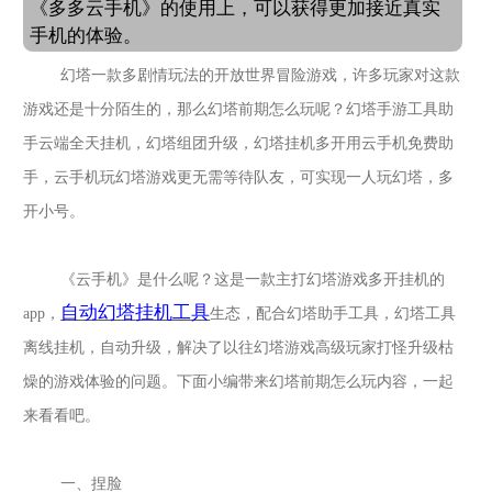
《多多云手机》的使用上，可以获得更加接近真实
手机的体验。
幻塔一款多剧情玩法的开放世界冒险游戏，许多玩家对这款
游戏还是十分陌生的，那么幻塔前期怎么玩呢？
幻塔
手游工具助
手云端全天挂机，
幻塔
组团升级，
幻塔
挂机多开用云手机免费助
手，云手机玩
幻塔
游戏更无需等待队友，可实现一人玩
幻塔
，多
开小号。
《云手机》是什么呢？这是一款主打
幻塔
游戏多开挂机的
自动
幻塔
挂机工具
app，
生态，配合
幻塔
助手工具，
幻塔
工具
离线挂机，自动升级，解决了以往
幻塔
游戏高级玩家打怪升级枯
燥的游戏体验的问题。下面小编带来幻塔前期怎么玩内容，一起
来看看吧。
一、捏脸