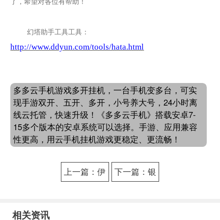
了，希望对各位有帮助！
幻塔
助手工具工具：
http://www.ddyun.com/tools/hata.html
多多云手机游戏多开挂机，一台手机变多台，可实
现手游双开、五开、多开，小号养大号，24小时离
线云托管，快速升级！《多多云手机》搭载安卓7-
15多个版本的安卓系统可以选择。手游、应用兼容
性更高，用云手机挂机游戏更稳定、更流畅！
上一篇：伊
下一篇：银
甸园的骄傲
翼战机游戏
日常推图助
介绍 银翼战
相关资讯