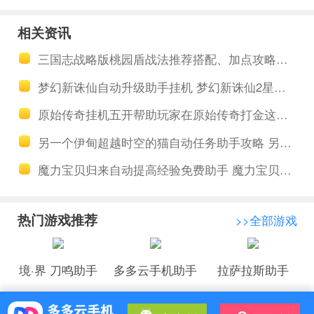
何收费？用
挂机需不需
相关资讯
户可以先免
要用很多手
三国志战略版桃园盾战法推荐搭配、加点攻略、战法替换
费体验满意
机 服务器挂
梦幻新诛仙自动升级助手挂机 梦幻新诛仙2星仙师打法攻略
就可以缴费
机彻底的解
原始传奇挂机五开帮助玩家在原始传奇打金这方面全面提升
放了手机
另一个伊甸超越时空的猫自动任务助手攻略 另一个伊甸超越时空的猫鬼蜘蛛单车怪打法攻略
魔力宝贝归来自动提高经验免费助手 魔力宝贝归来手游开局攻略
热门游戏推荐
>>全部游戏
境·界 刀鸣助手
多多云手机助手
拉萨拉斯助手