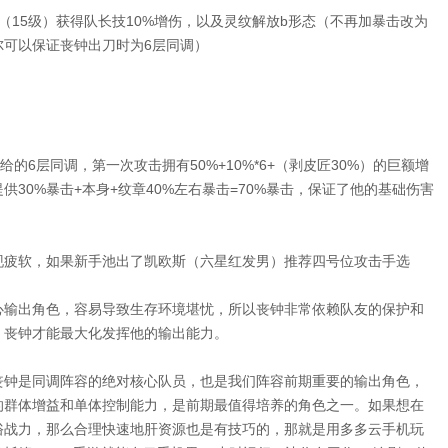
（15级）获得队长技10%增伤，以及灵纹解放b形态（不再加暴击改为
尔可以保证丧钟出刀时为6层同调）
的6层同调，第一次攻击拥有50%+10%*6+（剥皮匠30%）的巨额增
30%暴击+本身+纹章40%左右暴击=70%暴击，保证了他的基础伤害
现疲软，如果新手池出了凯欧斯（六星红发男）推荐四号位攻击手选
心输出角色，容易导致生存环境堪忧，所以丧钟非常依赖队友的保护和
，丧钟才能最大化发挥他的输出能力。
丧钟是同调阵容的绝对核心队员，也是我们阵容前期重要的输出角色，
的群体增益和单体控制能力，是前期最值得培养的角色之一。如果想在
俗战力，那么合理快速地肝资源也是有技巧的，那就是用多多云手机玩