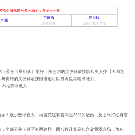
名指令游戏帐号多开助手：多多云手机
电脑版
网页版
iOS版
多开群控
无需下载客户端
斐尔（蓝色五星奶爹）更好，拉斐尔的灵纹解放技能和奥义技【天国之
，与丧钟的灵纹解放技能搭配可以显著提高输出能力。
，不推荐绿色系
系！极少数绿色系！而蓝克红有着高达25%的增伤，反之绿打红有着
束，小部分关卡甚至有两轮怪，回合数计算是包含敌我双方场上角色