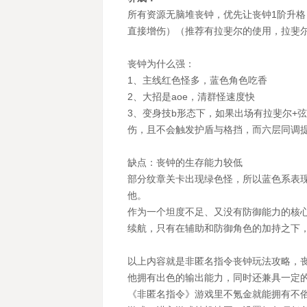
所有资源无脑堆丧钟，优先让丧钟1阶升格
直接增伤）（推荐有拉斐尔的使用，拉斐
丧钟为什么强：
1、主线红色怪多，蓝色角色吃香
2、大招是aoe，清群怪速度快
3、变身技b形态下，如果出场有拉斐尔+弦给
伤，且不会触发护盾与格挡，而六层同调提供
缺点：丧钟的生存能力较低
部分纹章关卡出现绿色怪，所以蓝色系表
他。
作为一个坦度不足、又没有防御能力的核
续航，只有在辅助和防御角色的加持之下
以上内容就是非匿名指令丧钟玩法攻略，
他拥有出色的输出能力，同时还兼具一定
《非匿名指令》游戏里不氪金就能拥有不