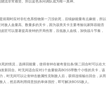
灼烧流非常难受。所以蓝色系同调队成为唯一真神。
点是前期时应对非红色系怪物第一刀没砍死，后续缺能量有点麻烦，所以
应对敌人血量高、数量多的关卡，因为该类关卡主要考验玩家阵容能否
剥皮匠可以显著提高丧钟的开局伤害，压低敌人血线，加快战斗节奏，
砍死的情况，选择回能量，使得丧钟在被奇斐拉条/第二回合时可以在大
触发新回合。时无间适合应对1个血量较高BOSS带数个小怪的关卡，该
能力，时无间可以让丧钟击败属性克制敌人后，获得连续输出回合，从而
敌人，然后再利用得意技的单体强控，即可解决BOSS敌人。