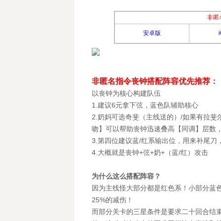
非匿
安卓版
非匿名指令丧钟搭配阵容优先推荐：
以丧钟为核心构建队伍
1.建议6元拿下弦，蓝色队辅助核心
2.奶妈可选奇斐（主线送的）/如果有拉
吻】可以帮助丧钟迅速叠高【同调】层数
3.第四位建议蓝/红系输出位，用来补尾刀
4.大概就是丧钟+弦+奶+（蓝/红）攻击
为什么这么搭配阵容？
因为主线怪大部分都是红色系！小部分蓝色
25%的减伤！
而部分关卡的三星条件是要求二十回合结