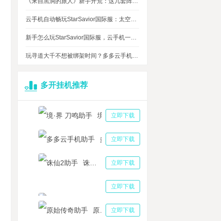
《来自黑洞的旅人》新手开荒：这几套阵容，实测好用
云手机自动畅玩StarSavior国际服：太空星战到底值不值得入坑
新手怎么玩StarSavior国际服，云手机一键搞定
玩寻道大千不想被绑架时间？多多云手机帮我自动挂机平衡游戏和生活
多开挂机推荐
境·界 刀鸣助手
立即下载
多多云手机助手
立即下载
诛仙2助手
立即下载
三国志战略版助手
立即下载
原始传奇助手
立即下载