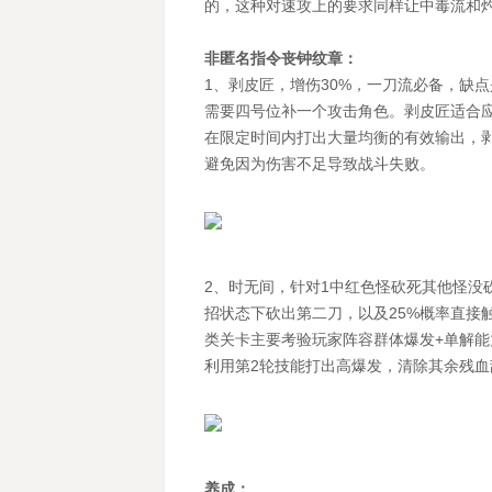
的，这种对速攻上的要求同样让中毒流和
非匿名指令丧钟纹章：
1、剥皮匠，增伤30%，一刀流必备，缺
需要四号位补一个攻击角色。剥皮匠适合
在限定时间内打出大量均衡的有效输出，
避免因为伤害不足导致战斗失败。
2、时无间，针对1中红色怪砍死其他怪没
招状态下砍出第二刀，以及25%概率直接
类关卡主要考验玩家阵容群体爆发+单解
利用第2轮技能打出高爆发，清除其余残血
养成：