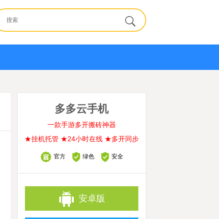
多多云手机
一款手游多开搬砖神器
★挂机托管 ★24小时在线 ★多开同步
官方
绿色
安全
安卓版