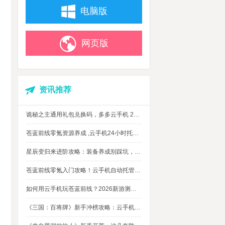
电脑版
网页版
资讯推荐
诡秘之主通用礼包兑换码，多多云手机 24 小时挂机攻略
苍蓝前线零氪资源养成 ,云手机24小时托管，上班自动肝资源
星辰变归来进阶攻略：装备养成别踩坑，这几个技巧让你省下80%资源
苍蓝前线零氪入门攻略！云手机自动托管，24小时自动刷资源不掉队
如何用云手机玩苍蓝前线？2026新游测评，新手入坑玩法指南
《三国：百将牌》新手冲榜攻略：云手机多开挂机，轻松拿捏牌局优势