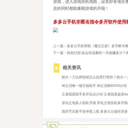
游戏，进入游戏挂机地图，设置好各项任务
息的同时都能兼顾游戏的升级 !
多多云手机非匿名指令多开软件使用
上一篇：多多云手机帮助《魔法王权》多开帐号教
下一篇：风色幻想:命运传说搬砖一天能赚多少？
相关资讯
2019/12/12
怒火一刀法师技能怎么设置打怪快？怒火一
2019/5/27
神之召唤一键主线助手 神之召唤BOSS介绍
2019/5/30
王者国度助手多开玩法介绍 王者国度超多bo
2023/3/31
异化之地多人组队升级 异化之地挂机多开助
2019/10/17
国庆节后新手游井喷上线 多多云云端托管