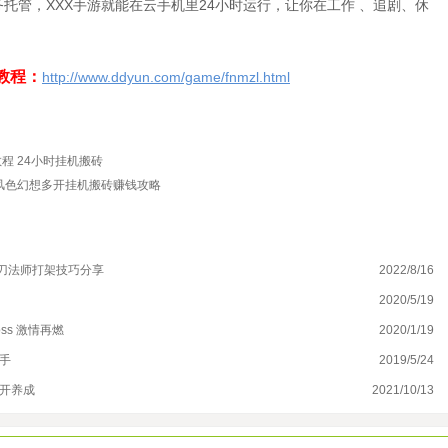
托管，XXX手游就能在云手机里24小时运行，让你在工作 、追剧、休
教程：
http://www.ddyun.com/game/fnmzl.html
程 24小时挂机搬砖
风色幻想多开挂机搬砖赚钱攻略
刀法师打架技巧分享
2022/8/16
闪
2020/5/19
斩
ss 激情再燃
2020/1/19
大
手
2019/5/24
想
多开养成
2021/10/13
领