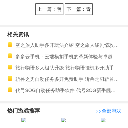
上一篇：明
下一篇：青
朝风云云端
云诀2手游工
全天挂机工
具多开养号
相关资讯
具 明朝风云
青云诀2中的
空之旅人助手多开玩法介绍 空之旅人线剧情攻略主线剧情流程
佳人苏小小
宝马竟然是
多多云手机：云端模拟手机的革新体验与卓越性能
获取攻略
它
旅行物语多人组队升级 旅行物语挂机多开助手
斩兽之刃自动任务多开免费助手 斩兽之刃斩首之刃职业介绍—平衡型
代号SOG自动任务助手软件 代号SOG新手舰船上阵攻略
热门游戏推荐
>>全部游戏