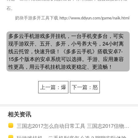
石。
奶块手游多开工具下载
http://www.ddyun.com/game/naik.html
多多云手机游戏多开挂机，一台手机变多台，可实
现手游双开、五开、多开，小号养大号，24小时离
线云托管，快速升级！《多多云手机》搭载安卓7-
15多个版本的安卓系统可以选择。手游、应用兼容
性更高，用云手机挂机游戏更稳定、更流畅！
上一篇：爆
下一篇：怒
裂魔女双开
火一刀手游
养号 爆裂魔
五开的多开
相关资讯
女角色培养
助手功能
三国志2017怎么自动日常工具 三国志2017信物快速获取方式介绍
攻略
玩游戏挂机，云手机到底怎么选？聊聊实际体验