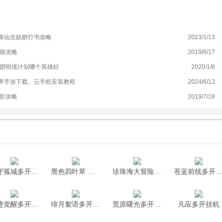
诛仙念奴娇打书攻略
2023/1/13
云
升级攻略
2019/6/17
女
士团明境计划哪个英雄好
2020/1/8
《
界手游下载、云手机安装教程
2024/6/13
明
进阶攻略
2019/7/18
从
墨守孤城多开挂机
黑色四叶草 魔法帝之道多开挂机
珍珠海大冒险多开挂机
苍蓝前线多开挂
神迹觉醒多开挂机
绯月絮语多开挂机
荒原曙光多开挂机
凡应多开挂机