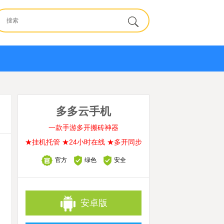
多多云手机
一款手游多开搬砖神器
★挂机托管 ★24小时在线 ★多开同步
官方
绿色
安全
安卓版