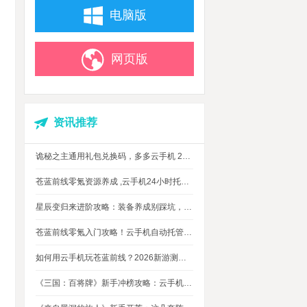
电脑版
网页版
资讯推荐
诡秘之主通用礼包兑换码，多多云手机 24 小时挂机攻略
苍蓝前线零氪资源养成 ,云手机24小时托管，上班自动肝资源
星辰变归来进阶攻略：装备养成别踩坑，这几个技巧让你省下80%资源
苍蓝前线零氪入门攻略！云手机自动托管，24小时自动刷资源不掉队
如何用云手机玩苍蓝前线？2026新游测评，新手入坑玩法指南
《三国：百将牌》新手冲榜攻略：云手机多开挂机，轻松拿捏牌局优势