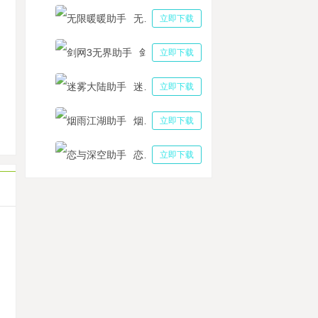
无限暖暖助手
立即下载
剑网3无界助手
立即下载
手机玩天地劫:幽城再临 多多云键鼠操控数据互通
神异闻录夜幕魅影P5X新手攻略，多多云手机挂机多开轻松养成
迷雾大陆助手
立即下载
霓虹深渊：无限》氪不氪金？霓虹深渊无限氪金点分析攻略
日方舟手游工具多开养号 主线S6-2低配通关技巧分享
烟雨江湖助手
立即下载
零开始的异世界生活自动任务助手攻略 神秘集市三星通关阵容
恋与深空助手
立即下载
机