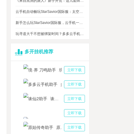
《来自黑洞的旅人》新手开荒：这几套阵容，实测好用
云手机自动畅玩StarSavior国际服：太空星战到底值不值得入坑
新手怎么玩StarSavior国际服，云手机一键搞定
玩寻道大千不想被绑架时间？多多云手机帮我自动挂机平衡游戏和生活
多开挂机推荐
境·界 刀鸣助手
立即下载
多多云手机助手
立即下载
诛仙2助手
立即下载
三国志战略版助手
立即下载
原始传奇助手
立即下载