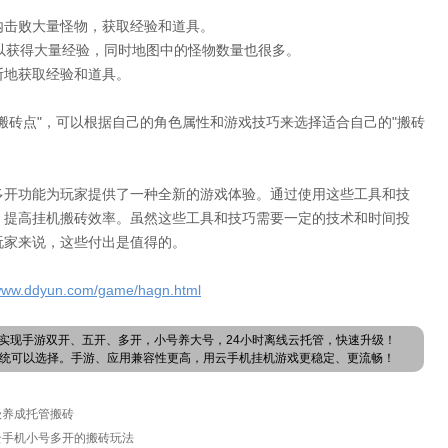
内击败大量怪物，获取经验和道具。
可以获得大量经验，同时地图中的怪物数量也很多。
断地获取经验和道具。
搬砖点"，可以根据自己的角色属性和游戏技巧来选择适合自己的"搬砖
多开功能为玩家提供了一种全新的游戏体验。通过使用这些工具和技
，提高挂机搬砖效率。虽然这些工具和技巧需要一定的技术和时间投
玩家来说，这些付出是值得的。
/www.ddyun.com/game/hagn.html
实现手游双开、五开、多开，小号养大号，24小时离线云托管，快速升级！
卓系统可以选择。手游、应用兼容性更高，用云手机挂机游戏更稳定、更流畅！
级养成托管搬砖
云手机小号多开的搬砖玩法