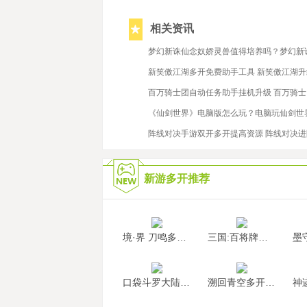
相关资讯
2026/5/19
梦幻新诛仙念奴娇灵兽值得培养吗？梦幻新
2019/6/18
新笑傲江湖多开免费助手工具 新笑傲江湖
2019/4/22
百万骑士团自动任务助手挂机升级 百万骑
2020/2/14
《仙剑世界》电脑版怎么玩？电脑玩仙剑世
2022/8/17
阵线对决手游双开多开提高资源 阵线对决
新游多开推荐
境·界 刀鸣多开挂机
三国:百将牌多开挂机
口袋斗罗大陆多开挂机
溯回青空多开挂机